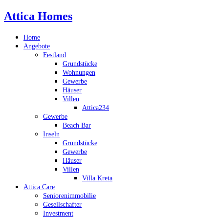
Attica Homes
Home
Angebote
Festland
Grundstücke
Wohnungen
Gewerbe
Häuser
Villen
Attica234
Gewerbe
Beach Bar
Inseln
Grundstücke
Gewerbe
Häuser
Villen
Villa Kreta
Attica Care
Seniorenimmobilie
Gesellschafter
Investment