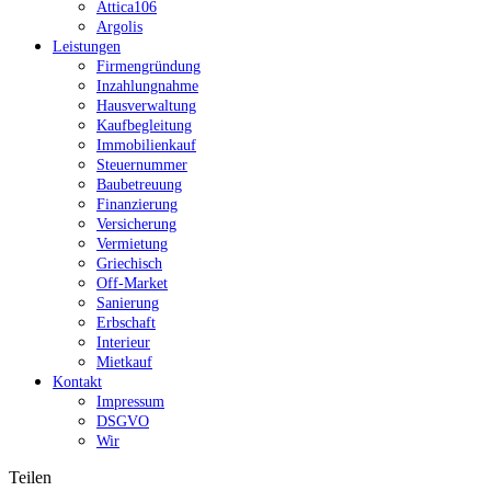
Attica106
Argolis
Leistungen
Firmengründung
Inzahlungnahme
Hausverwaltung
Kaufbegleitung
Immobilienkauf
Steuernummer
Baubetreuung
Finanzierung
Versicherung
Vermietung
Griechisch
Off-Market
Sanierung
Erbschaft
Interieur
Mietkauf
Kontakt
Impressum
DSGVO
Wir
Teilen